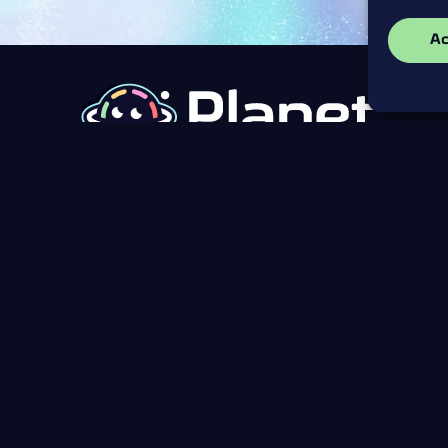
Ac
Nos horaires
Lundi au Jeudi
14h - 00h
Vendredi
14h - 01h
Samedi
10h - 02h
Dimanche
10h - 00h
Horaires spéciaux
Vendredi 8 mai : 10h-02h
Jeudi 14 mai : 14h-00h
Dimanche 24 mai : 10h-01h
Dernière entrée possible 30min avant l’heure de fermeture.