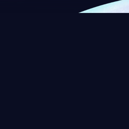
Z.A du Grand But
8 Rue du Château d’Isenghien,
59160 Lomme
03 20 08 10 56
contact@planetlomme.fr
Accès PMR