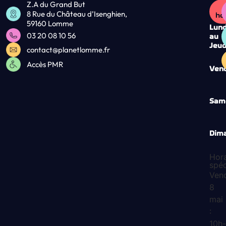
Z.A du Grand But
8 Rue du Château d’Isenghien,
ho
59160 Lomme
Lund
03 20 08 10 56
au
Jeud
contact@planetlomme.fr
Accès PMR
Vend
Sam
Dim
Hora
spé
Ven
8
mai
:
10h