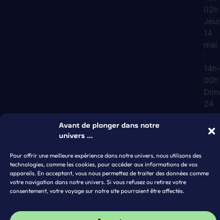
02h
Jeud
14
mai
:
14h
00h
Dim
24
mai
:
Avant de plonger dans notre
univers ...
10h
01h
Pour offrir une meilleure expérience dans notre univers, nous utilisons des
technologies, comme les cookies, pour accéder aux informations de vos
appareils. En acceptant, vous nous permettez de traiter des données comme
votre navigation dans notre univers. Si vous refusez ou retirez votre
consentement, votre voyage sur notre site pourraient être affectés.