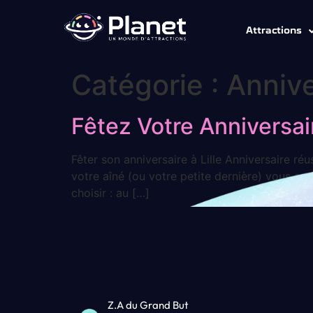
Attractions
Catégorie :
Annive
Fêtez Votre Anniversai
Fêter son anniversaire à Lille Anniversaire réu
votre aîné (ou votre petite dernière) vous a
choisir : au […]
Z.A du Grand But