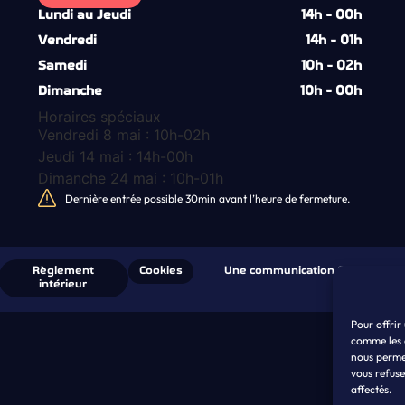
Lundi au Jeudi
14h - 00h
Vendredi
14h - 01h
Samedi
10h - 02h
Dimanche
10h - 00h
Horaires spéciaux
Vendredi 8 mai : 10h-02h
Jeudi 14 mai : 14h-00h
Dimanche 24 mai : 10h-01h
Dernière entrée possible 30min avant l’heure de fermeture.
Règlement
Cookies
Une communication COCOA ! lag
intérieur
Pour offrir
comme les 
nous perme
vous refuse
affectés.