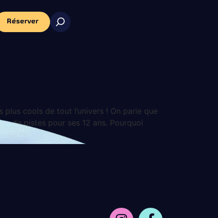
Réserver
s plus cools de tout l’univers ! On parie que
jeu de pistes pour ses 12 ans. Pourquoi