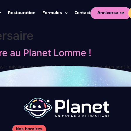
Anniversaire
Restauration
Formules
Contact
rsaire
re au Planet Lomme !
ssi : mission accomplie ! Au Planet, les anniversaires sont le
 déjà réclamé un bowling, un karaoké ou encore un immense 
Nos horaires