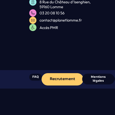
8 Rue du Château d’Isenghien,
59160 Lomme
03 20 08 10 56
contact@planetlomme.fr
Accès PMR
FAQ
Mentions
Recrutement
légales